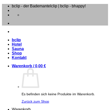
Zum
bclip - der Bademantelclip | bclip - bhappy!
Inhalt
springen
bclip
Hotel
Sauna
Shop
Kontakt
Warenkorb /
0,00
€
Es befinden sich keine Produkte im Warenkorb.
Zurück zum Shop
Warenkorb